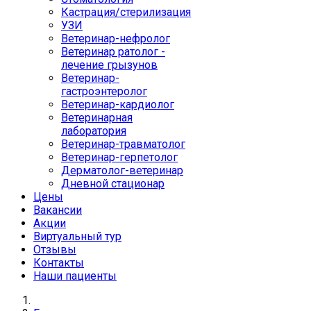
Кастрация/стерилизация
УЗИ
Ветеринар-нефролог
Ветеринар ратолог -
лечение грызунов
Ветеринар-
гастроэнтеролог
Ветеринар-кардиолог
Ветеринарная
лаборатория
Ветеринар-травматолог
Ветеринар-герпетолог
Дерматолог-ветеринар
Дневной стационар
Цены
Вакансии
Акции
Виртуальный тур
Отзывы
Контакты
Наши пациенты