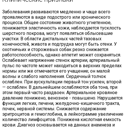
Заболевания развиваются медленно и чаще всего
проявляются в виде подострого или хронического
процесса. Общее состояние животного угнетенное,
понижается эластичность кожи, наблюдается тусклость
шерстного покрова, могут появляться облысевшие
участки. В области дистальных частей тазовых
конечностей, живота и подгрудка могут быть отеки. У
охотничьих и сторожевых собак резко снижается
работоспособность, однако аппетит может сохраняться.
Ослабевает напряжение стенок артерии, артериальный
пульс по частоте может находиться в верхних пределах
нормы или же отмечается его учащение; он малой
волны и слабого наполнения. Сердечный толчок
ослаблен. При аускультации первый тон усилен, второй
— ослаблен. В дальнейшем ослабляются оба тона, при
этом первый часто раздвоен. Артериальное кровяное
давление понижено, венозное - повышено. Нарушается
функция легких, печени, желудочно-кишечного тракта,
почек, нервной системы. Снижается содержание
эритроцитов и гемоглобина, в лейкограмме увеличение
количество лимфоцитов. Понижена кислотная емкость
крови. Диагноз основывается на данных анамнеза и