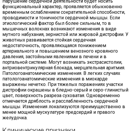
Нарушение сердечной деятельности будет носить
функциональный характер, проявляется обыкновенно
временным ослаблением сократительной способности,
проводимости и тоничности сердечной мышцы. Если
этиологический фактор был более сильным, то в
мышечных волокнах возникают изменения в виде
мутного набухания, зернистой или жировой дистрофии. У
животных развивается стойкая сердечная
недостаточность, проявляющаяся понижением
артериального и повышением венозного кровяного
давления, застойными явлениями в печени и в
портальной системе. Могут возникать экстрасистолии,
антриовентрикулярная блокада, мерцательная аритмия.
Патологоанатомические изменения. В легких случаях
патологоанатомические изменения в миокарде
выражены нечетко. При тяжелых поражениях участки
дистрофии окрашены в бледно-серый и серо-глинистый
цвет, поверхность разреза суховатая. Одновременно
отмечается дряблость и расслабленность сердечной
мышцы. Изменения локализуются преимущественно в
менее мощной мускулатуре предсердий и правого
желудочка.
Клинические признаки