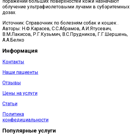
поражении больших поверхностей кожи назначают
облучение ультрафиолетовыми лучами в субэритемных
дозах.
Источник: Справочник по болезням собак и кошек .
Авторы: Н.Ф.Карасев, С.С.Абрамов, А.И.Ятусевич,
В.М.Лакисов, Р.Г.Кузьмич, В.С.Прудников, Г.Г.Шершень,
А.А.Белко
Информация
Контакты
Наши пациенты
Отзывы
Цены на услуги
Статьи
Политика
конфедициальности
Популярные услуги