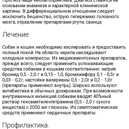
Прогноз чаще неблагоприятный. Диагноз ставится на
основании анамнеза и характерной клинической
картины. В дифференциальном отношении следует
исключить бешенство, острую гиперемию головного
мозга, отравление препаратами ртути, свинца.
Лечение
Собак и кошек необходимо изолировать и предоставить
полный покой. На область черепа накладывают
холодные компрессы. Из медикаментозных препаратов,
прежде всего, следует применить успокаивающие
средства собакам и кошкам соответственно: натрия
бромид 0,5 - 2,0 г и 0,15 - 1,0, бромкамфору 0,1 - 0,5г и
0,03 - 0,2г, настойки валерианы 0,5 - 2,Or и 0,2 - 1,0г
(препараты применяют внутрь). Широко используют
антибиотики в обычных дозировках. При возможности
внутривенных инъекций собакам вводят 40%ный
раствор гексаметилентетрамина (0,5 - 2,0 г сухого
вещества) с 2050 мл глюкозы. Из симптоматических
средств применяют сердечные препараты.
Профилактика.