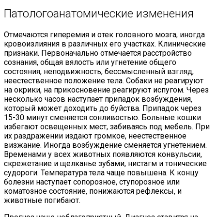
Патологоанатомические изменения
Отмечаются гиперемия и отек головного мозга, иногда
кровоизлияния в различных его участках. Клинические
признаки. Первоначально отмечается расстройство
сознания, общая вялость или угнетение общего
состояния, неподвижность, бессмысленный взгляд,
неестественное положение тела. Собаки не реагируют
на окрики, на прикосновение реагируют испугом. Через
несколько часов наступает припадок возбуждения,
который может доходить до буйства. Припадок через
15-30 минут сменяется сонливостью. Больные кошки
избегают освещенных мест, забиваясь под мебель. При
их раздражении издают громкое, неестественное
визжание. Иногда возбуждение сменяется угнетением.
Временами у всех животных появляются конвульсии,
скрежетание и щелканье зубами, нистагм и тонические
судороги. Температура тела чаще повышена. К концу
болезни наступает сопорозное, ступорозное или
коматозное состояние, понижаются рефлексы, и
животные погибают.